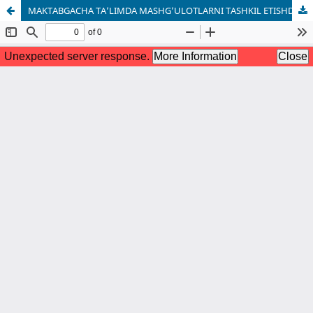
MAKTABGACHA TA’LIMDA MASHG’ULOTLARNI TASHKIL ETISHDA YANGI ZAMONAVIY METODLAR SAMARADORLIGINI TA’MINLASH YO’LLARI